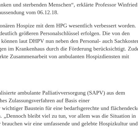
anken und sterbenden Menschen“, erklärte Professor Winfried
eaussendung vom 06.12.18.
ationären Hospize mit dem HPG wesentlich verbessert worden.
deutlich größeren Personalschlüssel erfolgen. Die von den
e können laut DHPV nun neben den Personal- auch Sachkoste
ngen im Krankenhaus durch die Förderung berücksichtigt. Zu
tärkte Zusammenarbeit von ambulanten Hospizdiensten mit
alisierte ambulante Palliativversorgung (SAPV) aus dem
hes Zulassungsverfahren auf Basis einer
 wichtiger Baustein für eine bedarfsgerechte und flächendec
„Dennoch bleibt viel zu tun, vor allem was die Situation in
r brauchen wir eine umfassende und gelebte Hospizkultur und