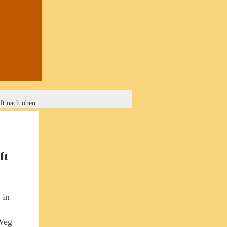
ft nach oben
ft
 in
 Weg