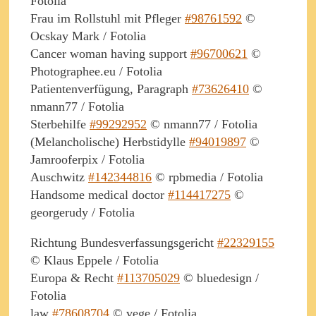
Fotolia
Frau im Rollstuhl mit Pfleger
#98761592
©
Ocskay Mark / Fotolia
Cancer woman having support
#96700621
©
Photographee.eu / Fotolia
Patientenverfügung, Paragraph
#73626410
©
nmann77 / Fotolia
Sterbehilfe
#99292952
© nmann77 / Fotolia
(Melancholische) Herbstidylle
#94019897
©
Jamrooferpix / Fotolia
Auschwitz
#142344816
© rpbmedia / Fotolia
Handsome medical doctor
#114417275
©
georgerudy / Fotolia
Richtung Bundesverfassungsgericht
#22329155
© Klaus Eppele / Fotolia
Europa & Recht
#113705029
© bluedesign /
Fotolia
law
#78608704
© vege / Fotolia