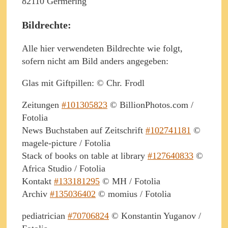
82110 Germering
Bildrechte:
Alle hier verwendeten Bildrechte wie folgt,
sofern nicht am Bild anders angegeben:
Glas mit Giftpillen: © Chr. Frodl
Zeitungen
#101305823
© BillionPhotos.com /
Fotolia
News Buchstaben auf Zeitschrift
#102741181
©
magele-picture / Fotolia
Stack of books on table at library
#127640833
©
Africa Studio / Fotolia
Kontakt
#133181295
© MH / Fotolia
Archiv
#135036402
© momius / Fotolia
pediatrician
#70706824
© Konstantin Yuganov /