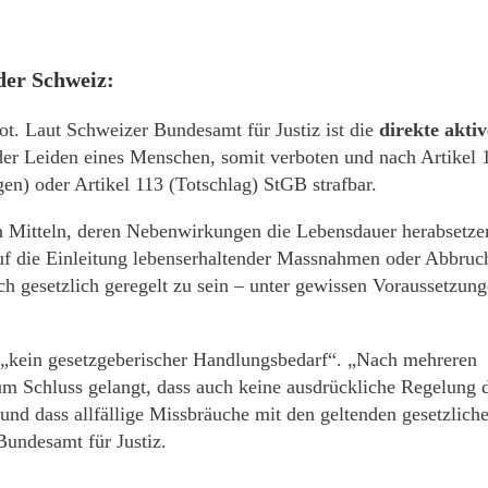
 der Schweiz:
ot. Laut Schweizer Bundesamt für Justiz ist die
direkte aktiv
 der Leiden eines Menschen, somit verboten und nach Artikel 
gen) oder Artikel 113 (Totschlag) StGB strafbar.
on Mitteln, deren Nebenwirkungen die Lebensdauer herabsetze
 auf die Einleitung lebenserhaltender Massnahmen oder Abbruc
h gesetzlich geregelt zu sein – unter gewissen Voraussetzun
e „kein gesetzgeberischer Handlungsbedarf“. „Nach mehreren
zum Schluss gelangt, dass auch keine ausdrückliche Regelung 
t und dass allfällige Missbräuche mit den geltenden gesetzlich
undesamt für Justiz.