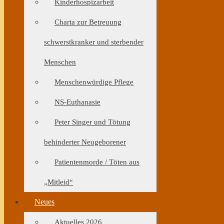
Kinderhospizarbeit
Charta zur Betreuung
schwerstkranker und sterbender
Menschen
Menschenwürdige Pflege
NS-Euthanasie
Peter Singer und Tötung
behinderter Neugeborener
Patientenmorde / Töten aus
„Mitleid“
Neues
Aktuelles 2026