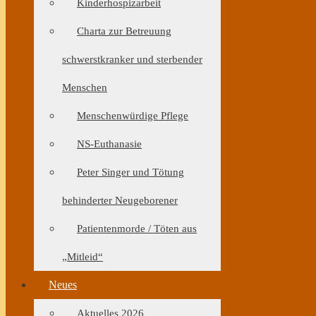
Kinderhospizarbeit
Charta zur Betreuung
schwerstkranker und sterbender
Menschen
Menschenwürdige Pflege
NS-Euthanasie
Peter Singer und Tötung
behinderter Neugeborener
Patientenmorde / Töten aus
„Mitleid“
Neues
Aktuelles 2026