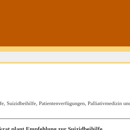
, Suizidbeihilfe, Patientenverfügungen, Palliativmedizin un
ikrat plant Empfehlung zur Suizidbeihilfe