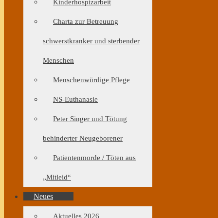
Kinderhospizarbeit
Charta zur Betreuung
schwerstkranker und sterbender
Menschen
Menschenwürdige Pflege
NS-Euthanasie
Peter Singer und Tötung
behinderter Neugeborener
Patientenmorde / Töten aus
„Mitleid“
Neues
Aktuelles 2026