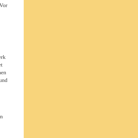
 Vor
erk
et
hen
 und
en