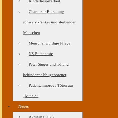
Kinderhospizarbeit
Charta zur Betreuung
schwerstkranker und sterbender
Menschen
Menschenwürdige Pflege
NS-Euthanasie
Peter Singer und Tötung
behinderter Neugeborener
Patientenmorde / Töten aus
„Mitleid“
Neues
Aktuelles 2026