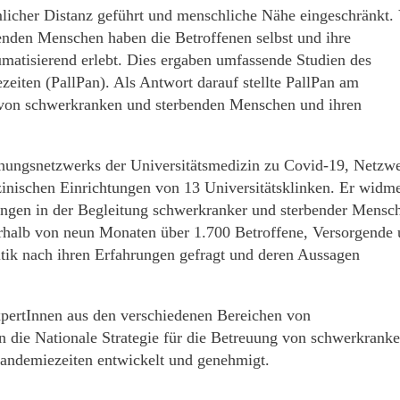
licher Distanz geführt und menschliche Nähe eingeschränkt.
enden Menschen haben die Betroffenen selbst und ihre
umatisierend erlebt. Dies ergaben umfassende Studien des
eiten (PallPan). Als Antwort darauf stellte PallPan am
g von schwerkranken und sterbenden Menschen und ihren
hungsnetzwerks der Universitätsmedizin zu Covid-19, Netzw
zinischen Einrichtungen von 13 Universitätsklinken. Er widm
ungen in der Begleitung schwerkranker und sterbender Mensc
erhalb von neun Monaten über 1.700 Betroffene, Versorgende
itik nach ihren Erfahrungen gefragt und deren Aussagen
xpertInnen aus den verschiedenen Bereichen von
 die Nationale Strategie für die Betreuung von schwerkrank
andemiezeiten entwickelt und genehmigt.