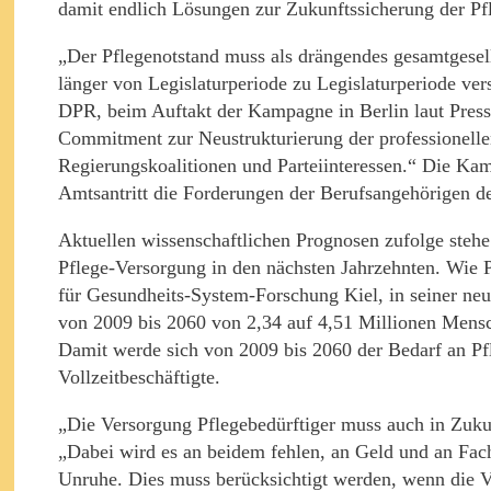
damit endlich Lösungen zur Zukunftssicherung der Pfl
„Der Pflegenotstand muss als drängendes gesamtgesell
länger von Legislaturperiode zu Legislaturperiode ver
DPR, beim Auftakt der Kampagne in Berlin laut Presse
Commitment zur Neustrukturierung der professionelle
Regierungskoalitionen und Parteiinteressen.“ Die Kam
Amtsantritt die Forderungen der Berufsangehörigen de
Aktuellen wissenschaftlichen Prognosen zufolge stehe
Pflege-Versorgung in den nächsten Jahrzehnten. Wie Pr
für Gesundheits-System-Forschung Kiel, in seiner neue
von 2009 bis 2060 von 2,34 auf 4,51 Millionen Mensch
Damit werde sich von 2009 bis 2060 der Bedarf an Pf
Vollzeitbeschäftigte.
„Die Versorgung Pflegebedürftiger muss auch in Zukunf
„Dabei wird es an beidem fehlen, an Geld und an Fach
Unruhe. Dies muss berücksichtigt werden, wenn die V