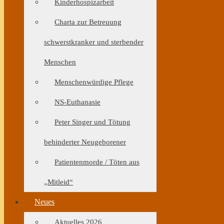
Kinderhospizarbeit
Charta zur Betreuung
schwerstkranker und sterbender
Menschen
Menschenwürdige Pflege
NS-Euthanasie
Peter Singer und Tötung
behinderter Neugeborener
Patientenmorde / Töten aus
„Mitleid“
Neues
Aktuelles 2026