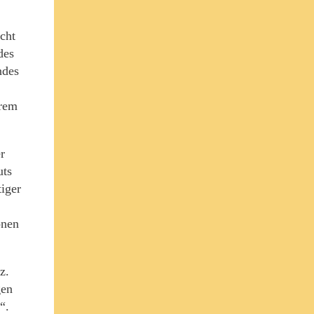
cht
des
ndes
hrem
r
uts
tiger
onen
z.
gen
“.