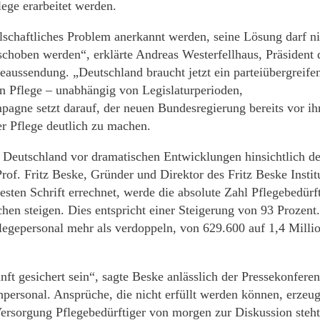
ege erarbeitet werden.
schaftliches Problem anerkannt werden, seine Lösung darf ni
schoben werden“, erklärte Andreas Westerfellhaus, Präsident 
aussendung. „Deutschland braucht jetzt ein parteiübergreife
n Pflege – unabhängig von Legislaturperioden,
pagne setzt darauf, der neuen Bundesregierung bereits vor i
r Pflege deutlich zu machen.
 Deutschland vor dramatischen Entwicklungen hinsichtlich de
of. Fritz Beske, Gründer und Direktor des Fritz Beske Instit
sten Schrift errechnet, werde die absolute Zahl Pflegebedürf
en steigen. Dies entspricht einer Steigerung von 93 Prozent.
legepersonal mehr als verdoppeln, von 629.600 auf 1,4 Milli
t gesichert sein“, sagte Beske anlässlich der Pressekonferen
personal. Ansprüche, die nicht erfüllt werden können, erzeu
ersorgung Pflegebedürftiger von morgen zur Diskussion steht