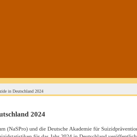
zide in Deutschland 2024
eutschland 2024
mm (NaSPro) und die Deutsche Akademie für Suizidpräventio
idstatistiken für das Jahr 2024 in Deutschland veröffentlich