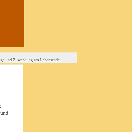
flege und Zuwendung am Lebensende
g
 und