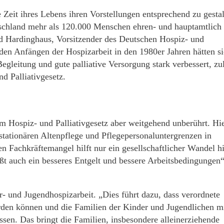
Zeit ihres Lebens ihren Vorstellungen entsprechend zu gestal
schland mehr als 120.000 Menschen ehren- und hauptamtlich
ied Hardinghaus, Vorsitzender des Deutschen Hospiz- und
 den Anfängen der Hospizarbeit in den 1980er Jahren hätten s
egleitung und gute palliative Versorgung stark verbessert, zul
nd Palliativgesetz.
vom Hospiz- und Palliativgesetz aber weitgehend unberührt. Hi
stationären Altenpflege und Pflegepersonaluntergrenzen in
 Fachkräftemangel hilft nur ein gesellschaftlicher Wandel h
ßt auch ein besseres Entgelt und bessere Arbeitsbedingungen“
r- und Jugendhospizarbeit. „Dies führt dazu, dass verordnete
rden können und die Familien der Kinder und Jugendlichen m
sen. Das bringt die Familien, insbesondere alleinerziehende