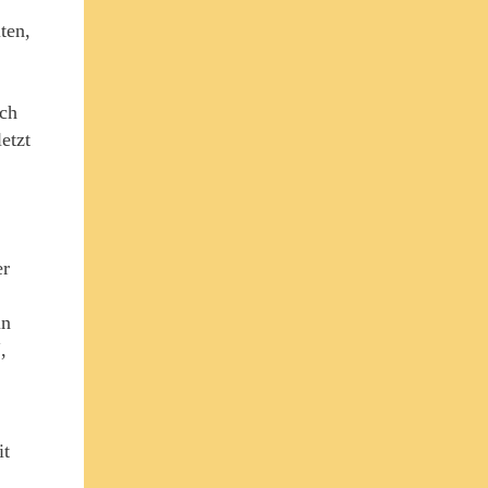
ten,
ich
etzt
er
in
,
it