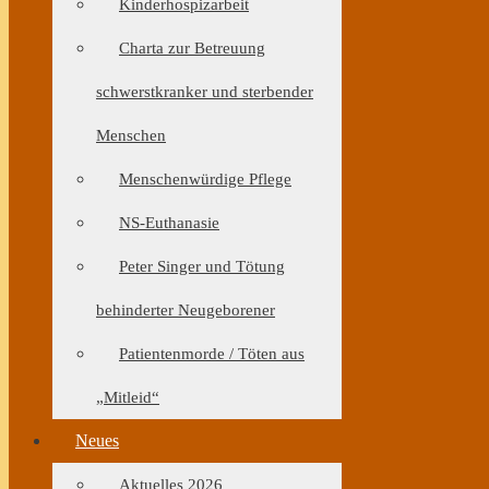
Kinderhospizarbeit
Charta zur Betreuung
schwerstkranker und sterbender
Menschen
Menschenwürdige Pflege
NS-Euthanasie
Peter Singer und Tötung
behinderter Neugeborener
Patientenmorde / Töten aus
„Mitleid“
Neues
Aktuelles 2026