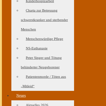
Kinderhospizarbeit
Charta zur Betreuung
schwerstkranker und sterbender
Menschen
Menschenwürdige Pflege
NS-Euthanasie
Peter Singer und Tötung
behinderter Neugeborener
Patientenmorde / Töten aus
„Mitleid“
Neues
Aktuelles 2026