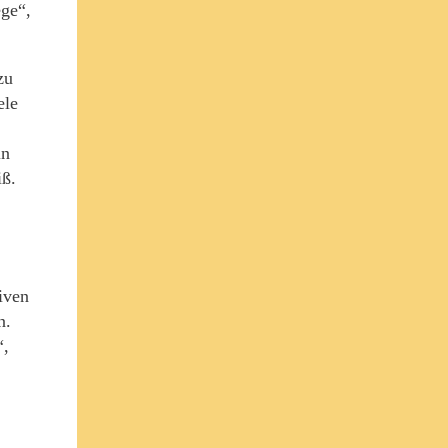
ege“,
zu
ele
,
in
iß.
iven
n.
“,