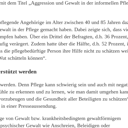
 mit dem Titel „Aggression und Gewalt in der informellen Pfl
pflegende Angehörige im Alter zwischen 40 und 85 Jahren da
walt in der Pflege gemacht haben. Dabei zeigte sich, dass vi
pfen haben. Über ein Drittel der Befragten, d.h. 36 Prozent
ufig verärgert. Zudem hatte über die Hälfte, d.h. 52 Prozent, 
s die pflegebedürftige Person ihre Hilfe nicht zu schätzen we
Wut schütteln können“.
rstützt werden
werden. Denn Pflege kann schwierig sein und auch mit negat
fühle zu erkennen und zu lernen, wie man damit umgehen kan
 vorzubeugen und die Gesundheit aller Beteiligten zu schützen
 in einer Presseaussendung.
ige von Gewalt bzw. krankheitsbedingtem gewaltförmigem
t psychischer Gewalt wie Anschreien, Beleidigen oder