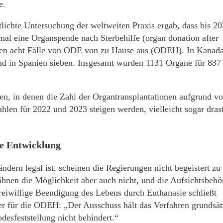
e.
lichte Untersuchung der weltweiten Praxis ergab, dass bis 20
al eine Organspende nach Sterbehilfe (organ donation after
ren acht Fälle von ODE von zu Hause aus (ODEH). In Kanad
und in Spanien sieben. Insgesamt wurden 1131 Organe für 837
ten, in denen die Zahl der Organtransplantationen aufgrund v
ahlen für 2022 und 2023 steigen werden, vielleicht sogar drast
ie Entwicklung
ern legal ist, scheinen die Regierungen nicht begeistert zu 
hnen die Möglichkeit aber auch nicht, und die Aufsichtsbehö
freiwillige Beendigung des Lebens durch Euthanasie schließt
r für die ODEH: „Der Ausschuss hält das Verfahren grundsät
desfeststellung nicht behindert.“