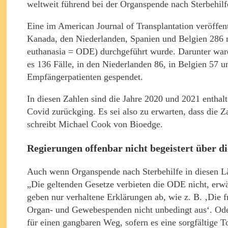
weltweit führend bei der Organspende nach Sterbehilf
Eine im American Journal of Transplantation veröffent
Kanada, den Niederlanden, Spanien und Belgien 286 m
euthanasia = ODE) durchgeführt wurde. Darunter wa
es 136 Fälle, in den Niederlanden 86, in Belgien 57 
Empfängerpatienten gespendet.
In diesen Zahlen sind die Jahre 2020 und 2021 enthal
Covid zurückging. Es sei also zu erwarten, dass die Z
schreibt Michael Cook von Bioedge.
Regierungen offenbar nicht begeistert über d
Auch wenn Organspende nach Sterbehilfe in diesen Länd
„Die geltenden Gesetze verbieten die ODE nicht, erwä
geben nur verhaltene Erklärungen ab, wie z. B. ‚Die 
Organ- und Gewebespenden nicht unbedingt aus‘. Ode
für einen gangbaren Weg, sofern es eine sorgfältige To