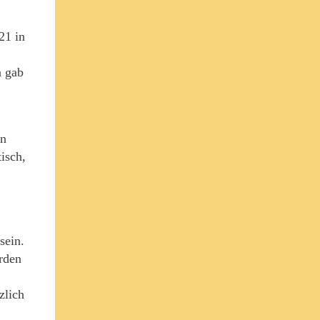
21 in
a gab
on
isch,
sein.
rden
zlich