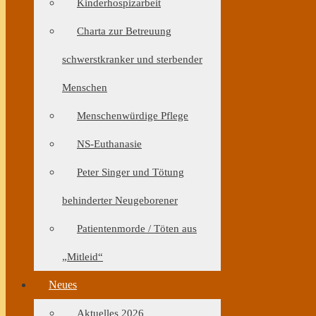
Kinderhospizarbeit
Charta zur Betreuung
schwerstkranker und sterbender
Menschen
Menschenwürdige Pflege
NS-Euthanasie
Peter Singer und Tötung
behinderter Neugeborener
Patientenmorde / Töten aus
„Mitleid“
Neues
Aktuelles 2026