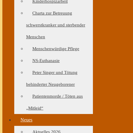
Kinderhospizarbeit
Charta zur Betreuung
schwerstkranker und sterbender
Menschen
Menschenwürdige Pflege
NS-Euthanasie
Peter Singer und Tötung
behinderter Neugeborener
Patientenmorde / Töten aus
„Mitleid“
Neues
Aktuelles 2026