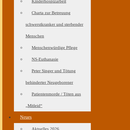
Kinderhospizarbeit
Charta zur Betreuung
schwerstkranker und sterbender
Menschen
Menschenwürdige Pflege
NS-Euthanasie
Peter Singer und Tötung
behinderter Neugeborener
Patientenmorde / Töten aus
„Mitleid“
Neues
Aktuelles 2026