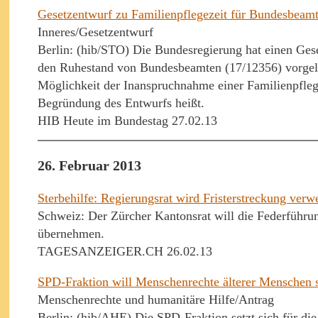
Gesetzentwurf zu Familienpflegezeit für Bundesbeamt
Inneres/Gesetzentwurf
Berlin: (hib/STO) Die Bundesregierung hat einen Geset
den Ruhestand von Bundesbeamten (17/12356) vorgeleg
Möglichkeit der Inanspruchnahme einer Familienpfleg
Begründung des Entwurfs heißt.
HIB Heute im Bundestag 27.02.13
26. Februar 2013
Sterbehilfe: Regierungsrat wird Fristerstreckung verw
Schweiz: Der Zürcher Kantonsrat will die Federführun
übernehmen.
TAGESANZEIGER.CH 26.02.13
SPD-Fraktion will Menschenrechte älterer Menschen 
Menschenrechte und humanitäre Hilfe/Antrag
Berlin: (hib/AHE) Die SPD-Fraktion setzt sich für di