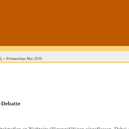
16
»
Presseschau Mai 2016
-Debatte
elstudien an Nichteinwilligungsfähigen eingeflossen. Dabei 