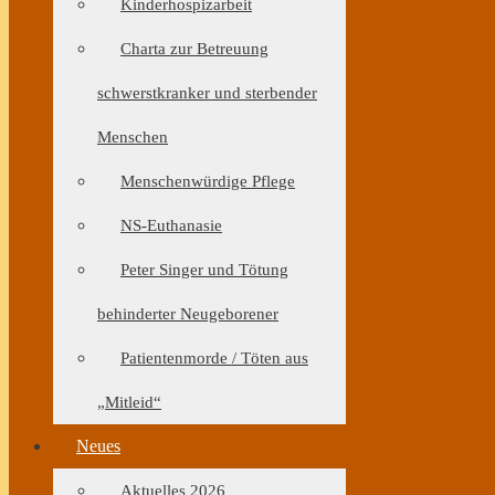
Kinderhospizarbeit
Charta zur Betreuung
schwerstkranker und sterbender
Menschen
Menschenwürdige Pflege
NS-Euthanasie
Peter Singer und Tötung
behinderter Neugeborener
Patientenmorde / Töten aus
„Mitleid“
Neues
Aktuelles 2026