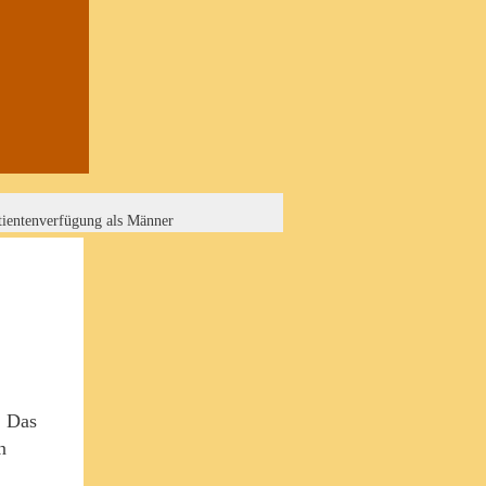
tientenverfügung als Männer
. Das
n