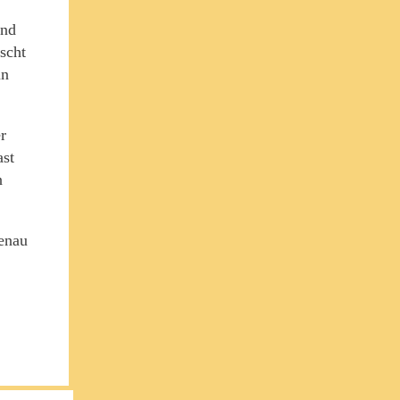
und
scht
un
r
ast
n
genau