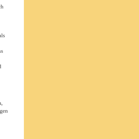
ch
als
ss
d
h,
ngen