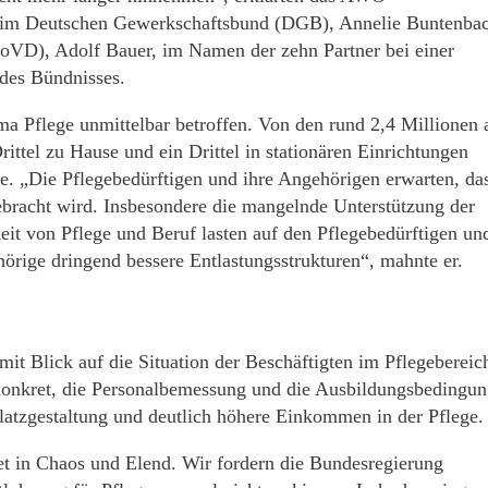
ed im Deutschen Gewerkschaftsbund (DGB), Annelie Buntenba
SoVD), Adolf Bauer, im Namen der zehn Partner bei einer
des Bündnisses.
Pflege unmittelbar betroffen. Von den rund 2,4 Millionen 
ttel zu Hause und ein Drittel in stationären Einrichtungen
ege. „Die Pflegebedürftigen und ihre Angehörigen erwarten, da
bracht wird. Insbesondere die mangelnde Unterstützung der
eit von Pflege und Beruf lasten auf den Pflegebedürftigen un
rige dringend bessere Entlastungsstrukturen“, mahnte er.
t Blick auf die Situation der Beschäftigten im Pflegebereic
 konkret, die Personalbemessung und die Ausbildungsbedingu
platzgestaltung und deutlich höhere Einkommen in der Pflege.
det in Chaos und Elend. Wir fordern die Bundesregierung