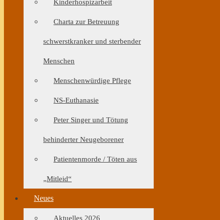
Kinderhospizarbeit
Charta zur Betreuung
schwerstkranker und sterbender
Menschen
Menschenwürdige Pflege
NS-Euthanasie
Peter Singer und Tötung
behinderter Neugeborener
Patientenmorde / Töten aus
„Mitleid“
Neues
Aktuelles 2026