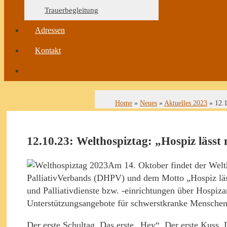
Trauerbegleitung
Adressen
Kontakt
Home
»
Neues
»
Aktuelles 2023
»
12.1
12.10.23: Welthospiztag: „Hospiz lässt
Am 14. Oktober findet der Welt
PalliativVerbands (DHPV) und dem Motto „Hospiz läss
und Palliativdienste bzw. -einrichtungen über Hospiza
Unterstützungsangebote für schwerstkranke Menschen
Der erste Schultag. Das erste „Hey“. Der erste Kuss.