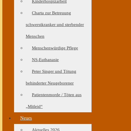
Kinderhospizarbeit
Charta zur Betreuung
schwerstkranker und sterbender
Menschen
Menschenwürdige Pflege
NS-Euthanasie
Peter Singer und Tötung
behinderter Neugeborener
Patientenmorde / Töten aus
„Mitleid“
Neues
Aktuelles 2026