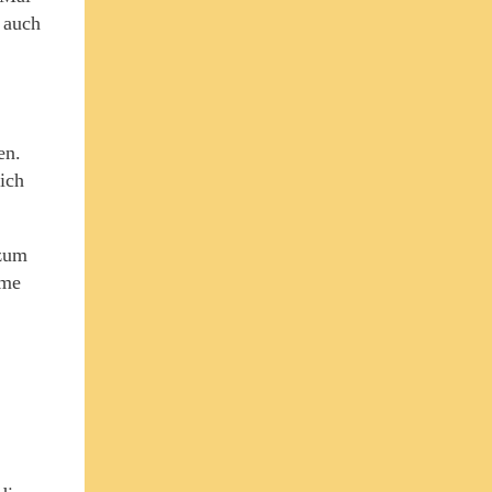
 auch
en.
ich
 zum
ome